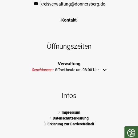
kreisverwaltung@donnersberg.de
Kontakt
Öffnungszeiten
Verwaltung
Klicken, um weitere Öffnungs- oder Schließzeiten auszublenden
Geschlossen:
öffnet heute um 08:00 Uhr
Infos
Impressum
Datenschutzerklärung
Erklärung zur Barrierefreiheit
Seite 