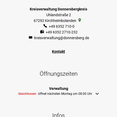
Kreisverwaltung Donnersbergkreis
Uhlandstraße 2
67292
Kirchheimbolanden
+49 6352 710-0
+49 6352 2710-232
kreisverwaltung@donnersberg.de
Kontakt
Öffnungszeiten
Verwaltung
Klicken, um weitere Öffnungs- oder Schließzeiten auszublenden
Geschlossen:
öffnet nächsten Montag um 08:00 Uhr
Infos