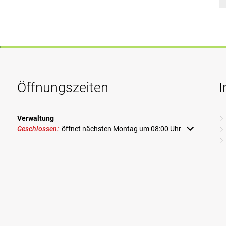
Öffnungszeiten
I
Verwaltung
Klicken, um weitere Öffnungs- oder Schließzeiten auszublenden
Geschlossen:
öffnet nächsten Montag um 08:00 Uhr