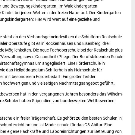
n und Bewegungskindergarten. Im Waldkindergarten
e Kinder bei jedem Wetter in der freien Natur auf. Der Kindergarten
gungskindergarten: Hier wird Wert auf eine gezielte und
le steht an den Verbandsgemeindesitzen die Schulform Realschule
aler Oberstufe gibt es in Rockenhausen und Eisenberg, drei
e Möglichkeiten. Die neue Fachoberschule bei der Realschule plus
t/Verwaltung sowie Gesundheit/Pflege. Der Berufsbildenden Schule
 Wirtschaftsgymnasium angegliedert. Eine Förderschule in
ie das Heilpädagogium Schillerhain als Heimschule für
er mit besonderem Förderbedarf. Ein großer Teil der
m hochwertigen und vielseitigen Nachmittagsangebot geführt.
ettbewerben hat in den vergangenen Jahren besonders das Wilhelm-
re Schüler haben Stipendien von bundesweiten Wettbewerben
tschule in freier Trägerschaft. Es gehört zu den besten Schulen in
schunterricht an und ist Modellschule für das G8-Abitur. Eine
t über eigene Fachkräfte und Laboreinrichtungen zur Betreuung von