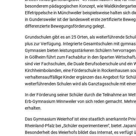
Schulen
besonderem pädagogischen Konzept, wie Waldkindergarte
Elfetrippelsche in Münchweiler beispielsweise halten sich di
in Gundersweiler ist der landesweit erste zertifizierte Bewe
differenzierte Bewegungsförderung gelegt.
Grundschulen gibt es an 25 Orten, als weiterführende Schu
plus zur Verfügung. Integrierte Gesamtschulen mit gymnasi
Gymnasien bieten leistungsstärkeren Schülern hervorragend
in Göllheim führt zum Fachabitur in den Sparten Wirtschaf
sind vier Fachschulen, die Duale Berufsoberschule und ein
Kirchheimbolanden, eine Förderschule in Rockenhausen sow
verhaltensauffällige Kinder ergänzen das Angebot für Schül
weiterführenden Schulen wird als Ganztagsschule mit eine
In der Förderung seiner Schüler durch die Teilnahme an W
Erb-Gymnasium Winnweiler von sich reden gemacht. Mehre
erhalten.
Das Gymnasium Weierhof ist eine staatlich anerkannte Priva
Rheinland-Pfalz bei „Schüler experimentieren", bietet Japani
Besonderheit des Weierhofs bildet das Internat, es verfüg