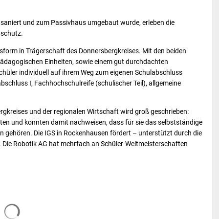
saniert und zum Passivhaus umgebaut wurde, erleben die
aschutz.
tsform in Trägerschaft des Donnersbergkreises. Mit den beiden
pädagogischen Einheiten, sowie einem gut durchdachten
Schüler individuell auf ihrem Weg zum eigenen Schulabschluss
abschluss I, Fachhochschulreife (schulischer Teil), allgemeine
gkreises und der regionalen Wirtschaft wird groß geschrieben:
lten und konnten damit nachweisen, dass für sie das selbstständige
 gehören. Die IGS in Rockenhausen fördert – unterstützt durch die
 Die Robotik AG hat mehrfach an Schüler-Weltmeisterschaften
Suchergebnisse werden geladen