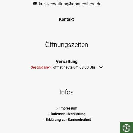
kreisverwaltung@donnersberg.de
Kontakt
Öffnungszeiten
Verwaltung
Klicken, um weitere Öffnungs- oder Schließzeiten auszublenden
Geschlossen:
öffnet heute um 08:00 Uhr
Infos
Impressum
Datenschutzerklärung
Erklärung zur Barrierefreiheit
Seite 