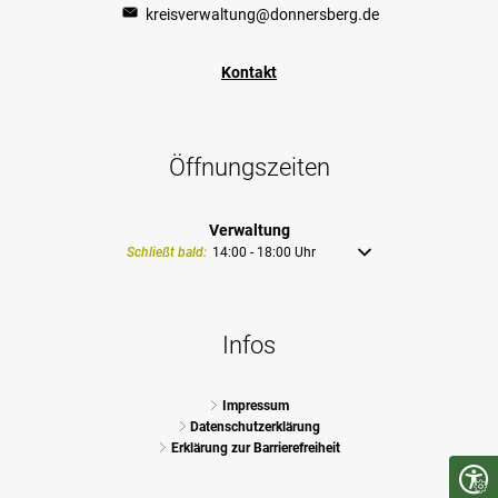
kreisverwaltung@donnersberg.de
Kontakt
Öffnungszeiten
Verwaltung
Klicken, um weitere Öffnungs- oder Schließzeiten auszublende
Schließt bald:
14:00
-
18:00
Uhr
Von 14:00 bis 18:00 Uhr
Infos
Impressum
Datenschutzerklärung
Erklärung zur Barrierefreiheit
Seite 