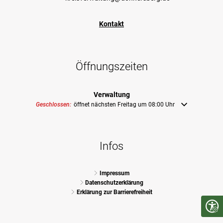
Kontakt
Öffnungszeiten
Verwaltung
Klicken, um weitere Öffnungs- oder Schließzeiten auszublenden
Geschlossen:
öffnet nächsten Freitag um 08:00 Uhr
Infos
Impressum
Datenschutzerklärung
Erklärung zur Barrierefreiheit
Seite 