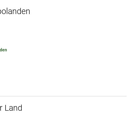
bolanden
nden
r Land