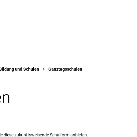
tuelles
Bürgerservice & Verwaltung
L
Bildung und Schulen
Ganztagsschulen
en
die diese zukunftsweisende Schulform anbieten.