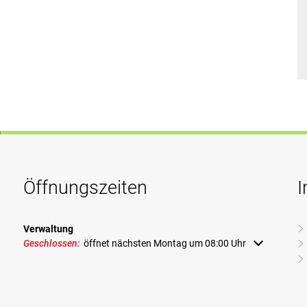
Öffnungszeiten
I
Verwaltung
Klicken, um weitere Öffnungs- oder Schließzeiten auszublenden
Geschlossen:
öffnet nächsten Montag um 08:00 Uhr