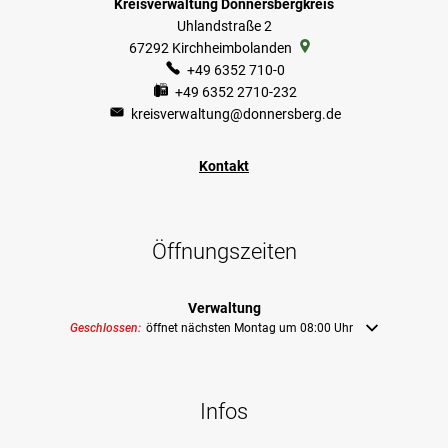
Kreisverwaltung Donnersbergkreis
Uhlandstraße 2
67292
Kirchheimbolanden
+49 6352 710-0
+49 6352 2710-232
kreisverwaltung@donnersberg.de
Kontakt
Öffnungszeiten
Verwaltung
Klicken, um weitere Öffnungs- oder Schließzeiten auszublenden
Geschlossen:
öffnet nächsten Montag um 08:00 Uhr
Infos