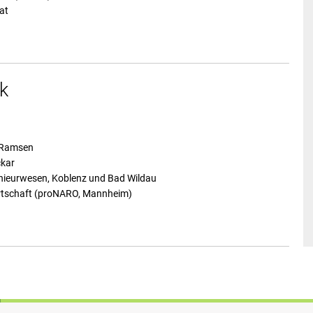
at
k
n Ramsen
ckar
nieurwesen, Koblenz und Bad Wildau
wirtschaft (proNARO, Mannheim)