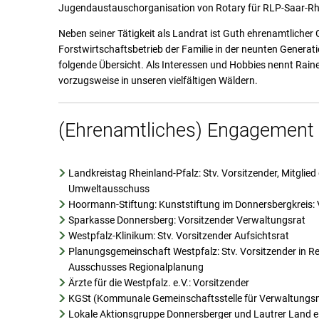
Jugendaustauschorganisation von Rotary für RLP-Saar-Rh
Neben seiner Tätigkeit als Landrat ist Guth ehrenamtliche
Forstwirtschaftsbetrieb der Familie in der neunten Generat
folgende Übersicht. Als Interessen und Hobbies nennt Rain
vorzugsweise in unseren vielfältigen Wäldern.
(Ehrenamtliches) Engagement 
Landkreistag Rheinland-Pfalz: Stv. Vorsitzender, Mitgli
Umweltausschuss
Hoormann-Stiftung: Kunststiftung im Donnersbergkreis: 
Sparkasse Donnersberg: Vorsitzender Verwaltungsrat
Westpfalz-Klinikum: Stv. Vorsitzender Aufsichtsrat
Planungsgemeinschaft Westpfalz: Stv. Vorsitzender in R
Ausschusses Regionalplanung
Ärzte für die Westpfalz. e.V.: Vorsitzender
KGSt (Kommunale Gemeinschaftsstelle für Verwaltungsm
Lokale Aktionsgruppe Donnersberger und Lautrer Land e. 