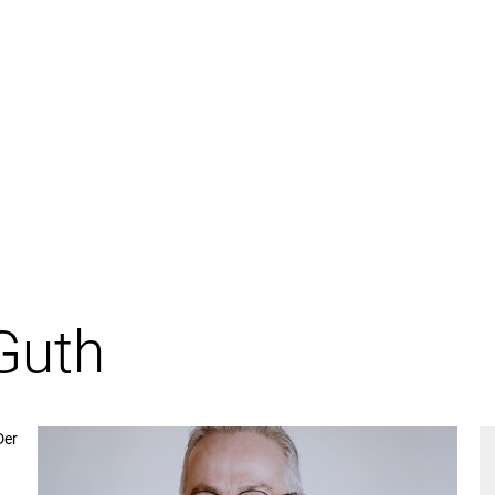
tuelles
Bürgerservice & Verwaltung
L
Guth
Der