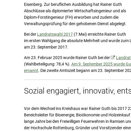
Eisenberg. Zur beruflichen Ausbildung hat Rainer Guth
Abschlüsse als diplomierter Wirtschaftsingenieur und als
Diplom-Forstingenieur (FH) erworben und zudem die
Verwaltungsprüfung für den gehobenen Dienst abgelegt.
Bei der
Landratswahl 2017
(7.Mai) erreichte Rainer Guth
im ersten Wahlgang die absolute Mehrheit und wurde zum 
am 23. September 2017.
Am 23. Februar 2025 wurde Rainer Guth bei der
Landrat
(Wahlbeteiligung: 78,4 %).
Am 9. September 2025 wurde Guth
ernannt
. Die zweite Amtszeit begann am 23. September 20
Sozial engagiert, innovativ, e
Vor dem Wechsel ins Kreishaus war Rainer Guth bis 2017 22 J
Bereichsleiter für Bioenergie, Bioökonomie und Holzeink
lange Jahre bei den Freiwilligen Feuerwehren in Ramsen u
der Hochschule Rottenburg, Gründer und Vorsitzender eine