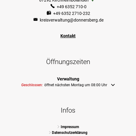
67292
Kirchheimbolanden
+49 6352 710-0
+49 6352 2710-232
kreisverwaltung@donnersberg.de
Kontakt
Öffnungszeiten
Verwaltung
Klicken, um weitere Öffnungs- oder Schließzeiten auszublenden
Geschlossen:
öffnet nächsten Montag um 08:00 Uhr
Infos
Impressum
Datenschutzerklärung