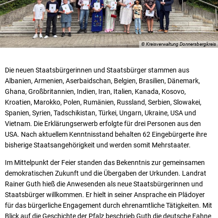
© Kreisverwaltung Donnersbergkreis
Die neuen Staatsbürgerinnen und Staatsbürger stammen aus
Albanien, Armenien, Aserbaidschan, Belgien, Brasilien, Dänemark,
Ghana, Großbritannien, Indien, Iran, Italien, Kanada, Kosovo,
Kroatien, Marokko, Polen, Rumänien, Russland, Serbien, Slowakei,
Spanien, Syrien, Tadschikistan, Türkei, Ungarn, Ukraine, USA und
Vietnam. Die Erklärungserwerb erfolgte für drei Personen aus den
USA. Nach aktuellem Kenntnisstand behalten 62 Eingebürgerte ihre
bisherige Staatsangehörigkeit und werden somit Mehrstaater.
Im Mittelpunkt der Feier standen das Bekenntnis zur gemeinsamen
demokratischen Zukunft und die Übergaben der Urkunden. Landrat
Rainer Guth hieß die Anwesenden als neue Staatsbürgerinnen und
Staatsbürger willkommen. Er hielt in seiner Ansprache ein Plädoyer
für das bürgerliche Engagement durch ehrenamtliche Tätigkeiten. Mit
Blick auf die Geschichte der Pfalz beschrieb Guth die deutsche Fahne