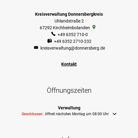
Kreisverwaltung Donnersbergkreis
Uhlandstraße 2
67292
Kirchheimbolanden
+49 6352 710-0
+49 6352 2710-232
kreisverwaltung@donnersberg.de
Kontakt
Öffnungszeiten
Verwaltung
Klicken, um weitere Öffnungs- oder Schließzeiten auszublenden
Geschlossen:
öffnet nächsten Montag um 08:00 Uhr